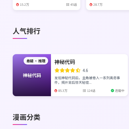
15.2万
45话
28.7万
人气排行
神秘代码
悬疑 · 推理
4.6
神秘代码
发现神秘代码后，主角被卷入一系列离奇事
件，揭开背后惊天秘密...
85.3万
124话
连载中
漫画分类