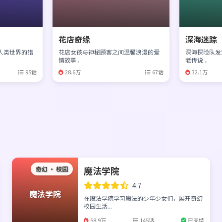
花店奇缘
深海迷踪
人类世界的猎
花店女孩与神秘顾客之间温馨浪漫的爱
深海探险队发
情故事...
老传说...
95话
28.6万
67话
32.1万
魔法学院
奇幻 · 校园
4.7
魔法学院
在魔法学院学习魔法的少年少女们，展开奇幻
校园生活...
58.9万
145话
已完结