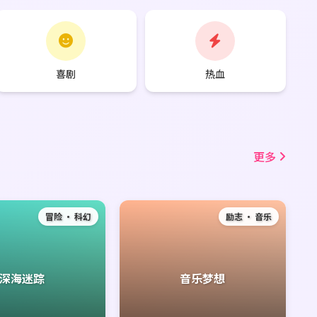
喜剧
热血
更多
冒险 · 科幻
励志 · 音乐
深海迷踪
音乐梦想