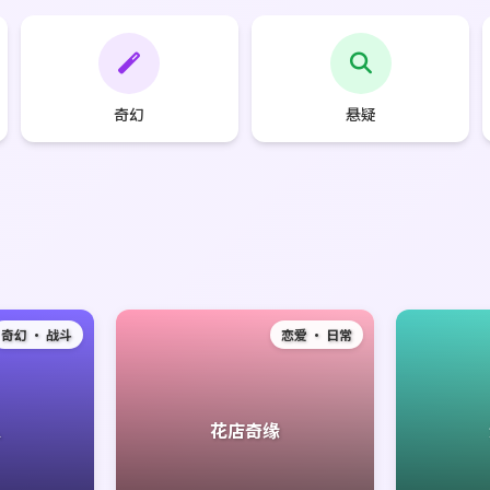
奇幻
悬疑
奇幻 · 战斗
恋爱 · 日常
人
花店奇缘