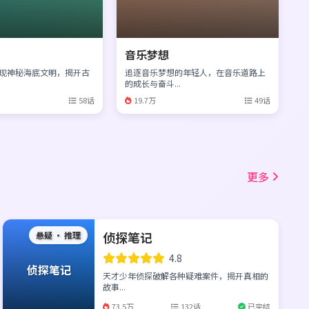
音乐梦想
现神秘海底文明，揭开古
追逐音乐梦想的年轻人，在音乐道路上
的成长与奋斗...
58话
19.7万
49话
更多
侦探笔记
悬疑 · 推理
4.8
侦探笔记
天才少年侦探破解各种疑难案件，揭开真相的
故事...
73.5万
132话
已完结