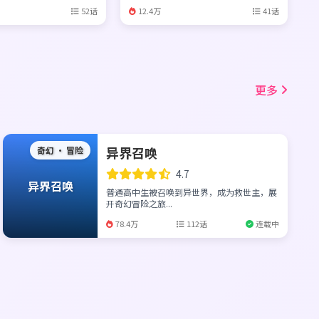
52话
12.4万
41话
更多
异界召唤
奇幻 · 冒险
4.7
异界召唤
普通高中生被召唤到异世界，成为救世主，展
开奇幻冒险之旅...
78.4万
112话
连载中