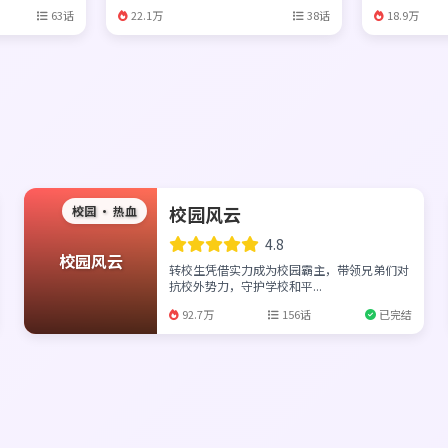
63话
22.1万
38话
18.9万
校园风云
校园 · 热血
4.8
校园风云
转校生凭借实力成为校园霸主，带领兄弟们对
抗校外势力，守护学校和平...
92.7万
156话
已完结