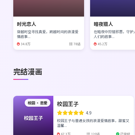
时光恋人
暗夜猎人
穿越时空寻找真爱，跨越时间的浪漫爱
在暗夜中狩猎邪恶，守护
情故事...
人们的故事...
34.8万
78话
45.2万
完结漫画
校园王子
校园 · 恋爱
4.9
校园王子
校园王子与普通女孩的浪漫爱情故事，甜蜜又
温馨...
67.3万
120话
已完结